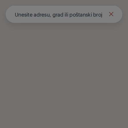
Our parent company, Beko has 55,000 employees throughout the
world with its global operations through its subsidiaries in 57 countries
and 45 production facilities in 13 countries
(i.e. Türkiye, UK, Italy, Romania, Slovakia, Poland, South Africa, Russia,
Pakistan, India, Bangladesh, Thailand and China).
Beko became the largest white goods company in Europe with its
market share (based on volumes). Beko’s 31 R&D and Design Centers
& Offices across the globe
are home to over 2,300 researchers and hold more than 3,500
international registered patent applications to date.