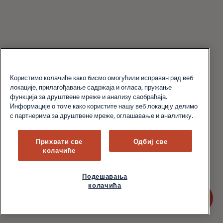
Користимо колачиће како бисмо омогућили исправан рад веб
локације, прилагођавање садржаја и огласа, пружање
функција за друштвене мреже и анализу саобраћаја.
Информације о томе како користите нашу веб локацију делимо
с партнерима за друштвене мреже, оглашавање и аналитику.
Прихвати све
Одбиј све
колачиће
Подешавања
колачића