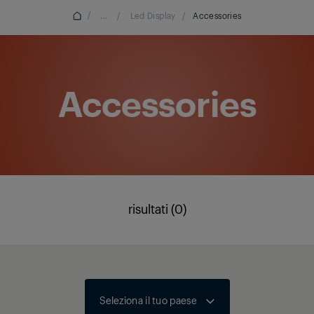
/
...
/
Led Display
/
Accessories
Accessories
risultati (0)
Seleziona il tuo paese