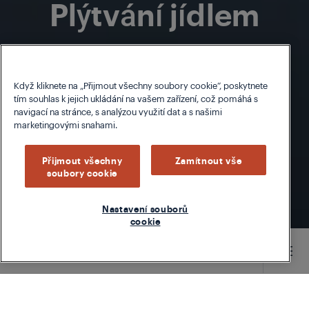
Plýtvání jídlem
je plýtvání
životem
Když kliknete na „Přijmout všechny soubory cookie“, poskytnete
tím souhlas k jejich ukládání na vašem zařízení, což pomáhá s
navigací na stránce, s analýzou využití dat a s našimi
marketingovými snahami.
Přijmout všechny
Zamítnout vše
soubory cookie
Nastavení souborů
cookie
Main content starts here