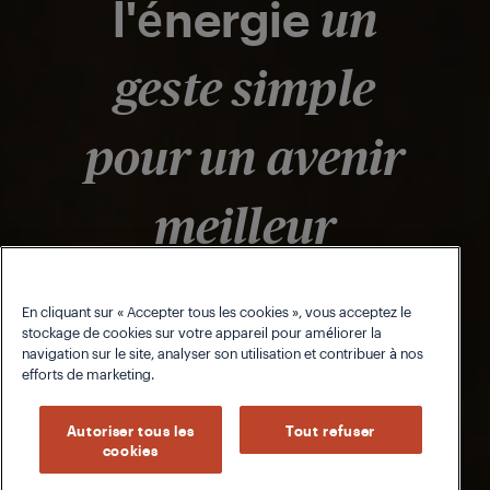
l'énergie
un
geste simple
pour un avenir
meilleur
En cliquant sur « Accepter tous les cookies », vous acceptez le
stockage de cookies sur votre appareil pour améliorer la
En savoir plus
navigation sur le site, analyser son utilisation et contribuer à nos
efforts de marketing.
Autoriser tous les
Tout refuser
cookies