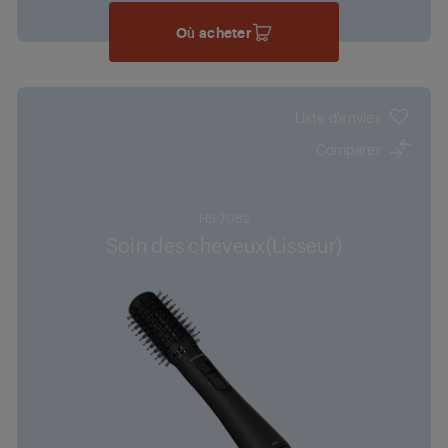
Où acheter
Liste d'envies
Comparer
HS 7082
Soin des cheveux(Lisseur)