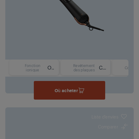
Fonction
Revêtement
Oui
Céramique
Couleur
ionique
des plaques
Où acheter
Liste d'envies
Comparer