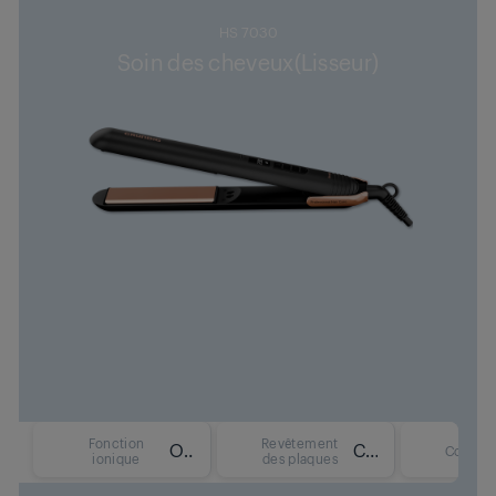
HS 7030
Soin des cheveux(Lisseur)
Fonction
Revêtement
Oui
Céramique + Huile de Macadamia + Huile de Coco
Couleur
ionique
des plaques