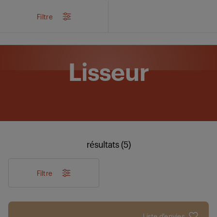
/
...
/
Soin de la personne
/
Soin des cheveux
/
Lisseur
Filtre
Lisseur
résultats (5)
Filtre
Liste d'envies