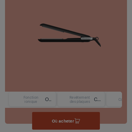
Fonction
Revêtement
Oui
Céramique
Couleur
ionique
des plaques
Où acheter