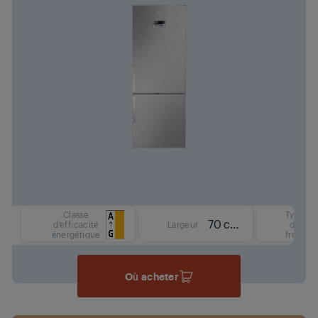
Classe
Type
70 cm
d'efficacité
Largeur
de
énergétique
froid
Où acheter