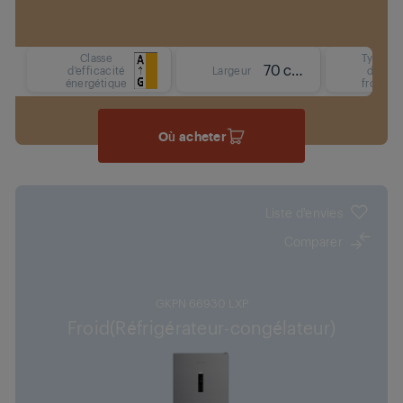
Classe
Type
70 cm
d'efficacité
Largeur
de
énergétique
froid
Où acheter
Liste d'envies
Comparer
GKPN 66930 LXP
Froid(Réfrigérateur-congélateur)