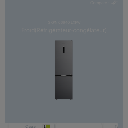
Comparer
GKPN 66940 LXPW
Froid(Réfrigérateur-congélateur)
Classe
Type