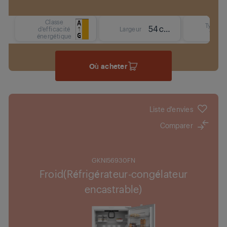
Classe
Type d
54 cm
d'efficacité
Largeur
froid
énergétique
Où acheter
Liste d'envies
Comparer
GKNI56930FN
Froid(Réfrigérateur-congélateur
encastrable)