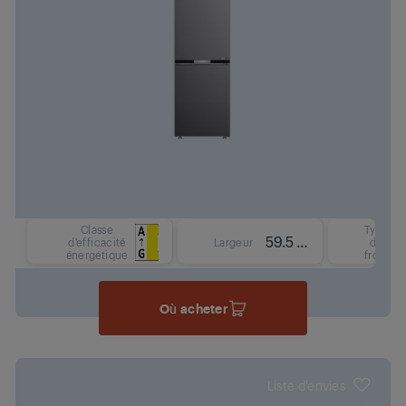
Classe
Type
59.5 cm
d'efficacité
Largeur
de
énergétique
froid
Où acheter
Liste d'envies