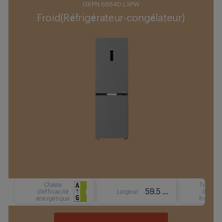
GKPN 66840 LXPW
Froid(Réfrigérateur-congélateur)
Classe
Type
59.5 cm
d'efficacité
Largeur
de
énergétique
froid