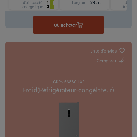
59.5 cm
d'efficacité
Largeur
de
énergétique
froid
Où acheter
Liste d'envies
Comparer
GKPN 66830 LXP
Froid(Réfrigérateur-congélateur)