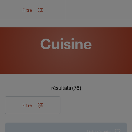
/
Produits
/
Cuisine
Filtre
Cuisine
résultats (76)
Filtre
Liste d'envies