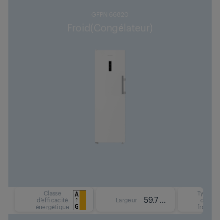
GFPN 66820
Froid(Congélateur)
Classe
Type
59.7 cm
d'efficacité
Largeur
de
énergétique
froid