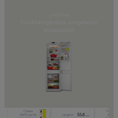
GKNI25750N
Froid(Réfrigérateur-congélateur
encastrable)
Classe
Type
55.6 cm
d'efficacité
Largeur
de