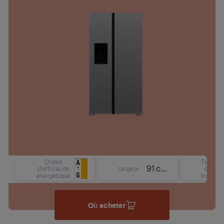
Classe
Type
91 cm
d'efficacité
Largeur
de
énergétique
froid
Où acheter