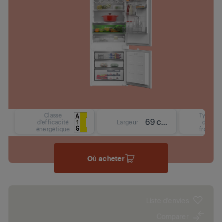
Classe
Type
69 cm
d'efficacité
Largeur
de
énergétique
froid
Où acheter
Liste d'envies
Comparer