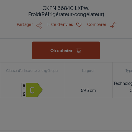
GKPN 66840 LXPW:
Froid(Réfrigérateur-congélateur)
Partager
Liste d'envies
Comparer
Où acheter
Classe d'efficacité énergétique
Largeur
Typ
Technolog
59.5 cm
C