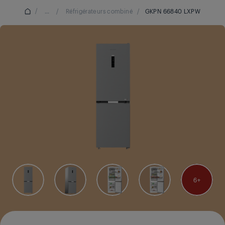
/
...
/
Réfrigérateurs combiné
/
GKPN 66840 LXPW
6