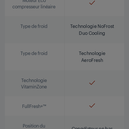
Moteur Eco
compresseur linéaire
Type de froid
Technologie NoFrost
Duo Cooling
Type de froid
Technologie
AeroFresh
Technologie
VitaminZone
FullFresh+™
Position du
Congélateur en bas