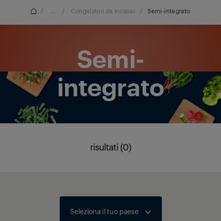
/
...
/
Congelatori da Incasso
/
Semi-integrato
Semi-
integrato
risultati (0)
Seleziona il tuo paese