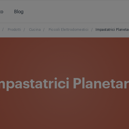
to
Blog
/
Prodotti
/
Cucina
/
Piccoli Elettrodomestici
/
Impastatrici Planeta
mpastatrici Planetar