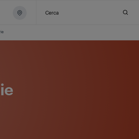
Cerca
rie
ie