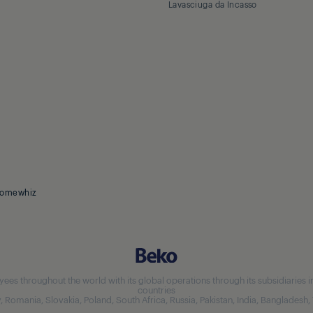
Lavasciuga da Incasso
omewhiz
 throughout the world with its global operations through its subsidiaries in 5
countries
aly, Romania, Slovakia, Poland, South Africa, Russia, Pakistan, India, Bangladesh