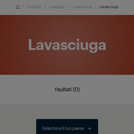
/
Prodotti
/
Lavaggio
/
Lavasciuga
/
Lavasciuga
Lavasciuga
risultati (0)
Seleziona il tuo paese