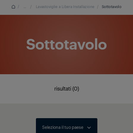
/
...
/
Lavastoviglie a Libera Installazione
/
Sottotavolo
Sottotavolo
risultati (0)
Seleziona il tuo paese