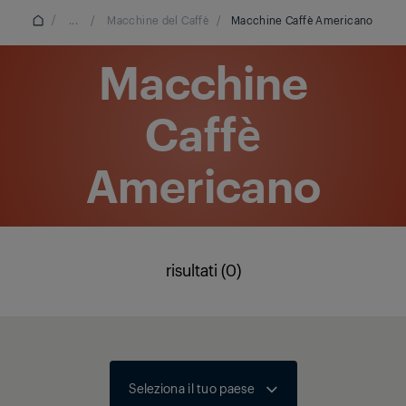
/
...
/
Macchine del Caffè
/
Macchine Caffè Americano
Macchine
Caffè
Americano
risultati (0)
Seleziona il tuo paese