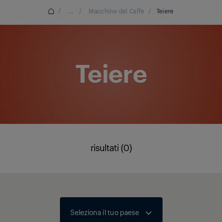
/
...
/
Macchine del Caffè
/
Teiere
Teiere
risultati (0)
Seleziona il tuo paese