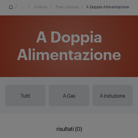
/
...
/
Cottura
/
Piani Cottura
/
A Doppia Alimentazione
A Doppia
Alimentazione
Tutti
A Gas
A Induzione
risultati (0)