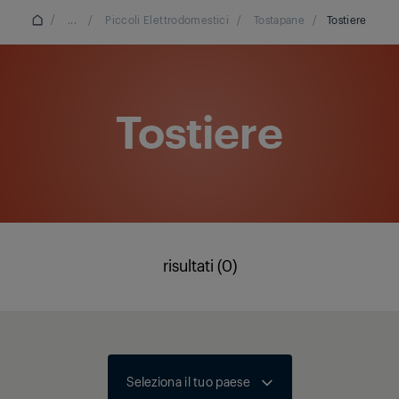
/
...
/
Piccoli Elettrodomestici
/
Tostapane
/
Tostiere
Tostiere
risultati (0)
Seleziona il tuo paese