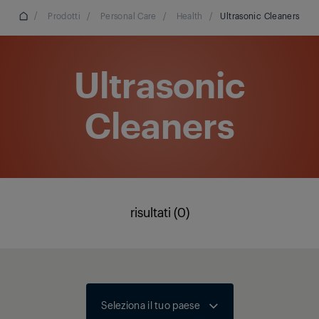
/
Prodotti
/
Personal Care
/
Health
/
Ultrasonic Cleaners
Ultrasonic
Cleaners
risultati (0)
Seleziona il tuo paese