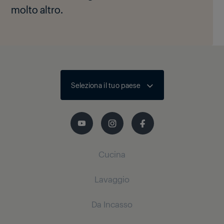
molto altro.
Seleziona il tuo paese
Cucina
Lavaggio
Refrigerazione
Da Incasso
Frigoriferi a Libera Installazione
Lavatrici