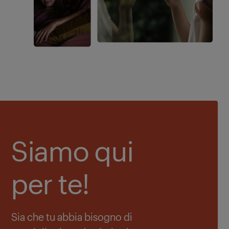
Siamo qui
per te!
Sia che tu abbia bisogno di