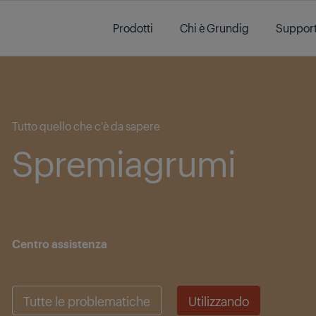
Main content starts here
Prodotti
Chi è Grundig
Suppor
Main content starts here
Tutto quello che c'è da sapere
Spremiagrumi
Centro assistenza
Tutte le problematiche
Utilizzando