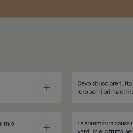
Devo sbucciare tutta l
loro semi prima di m
La spremitura causa u
al mio
verdura e la frutta pe