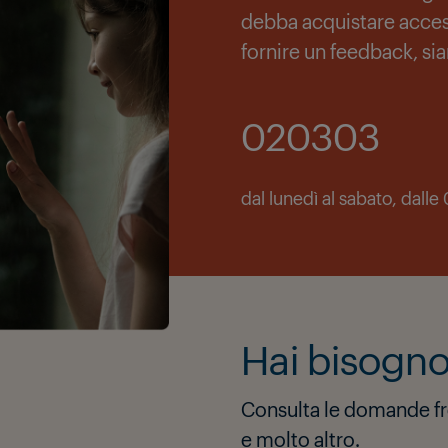
debba acquistare acces
fornire un feedback, sia
020303
dal lunedì al sabato, dall
Hai bisogno 
Consulta le domande freq
e molto altro.