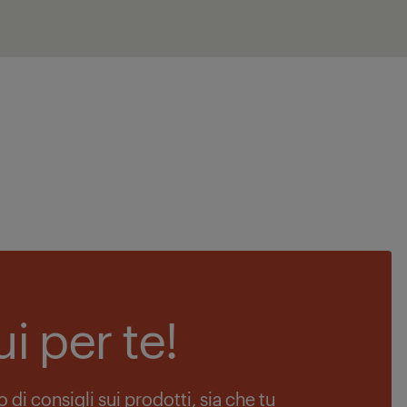
i per te!
 di consigli sui prodotti, sia che tu