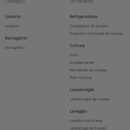
Lavaggio
Da Incasso
Lavatrici
Refrigerazione
Lavatrici
Congelatori da Incasso
Frigoriferi Combinati da Incasso
Asciugatrici
Cottura
Asciugatrici
Forni
Scaldavivande
Microonde da Incasso
Piani Cottura
Lavastoviglie
Lavastoviglie da Incasso
Lavaggio
Lavatrici da Incasso
Lavasciuga da Incasso