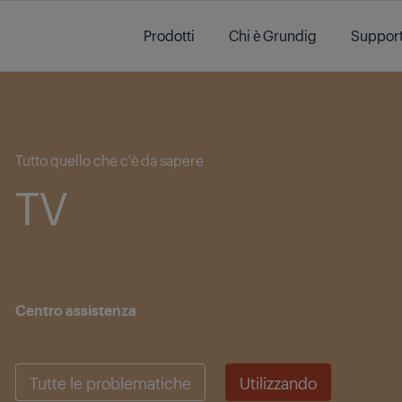
Main content starts here
Prodotti
Chi è Grundig
Suppor
Main content starts here
Tutto quello che c'è da sapere
TV
Centro assistenza
Tutte le problematiche
Utilizzando