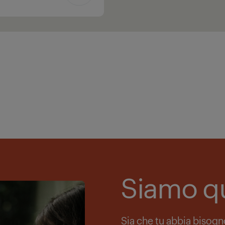
Siamo qu
Sia che tu abbia bisogno