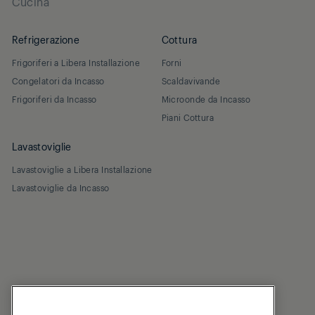
Cucina
Refrigerazione
Cottura
Frigoriferi a Libera Installazione
Forni
Congelatori da Incasso
Scaldavivande
Frigoriferi da Incasso
Microonde da Incasso
Piani Cottura
Lavastoviglie
Lavastoviglie a Libera Installazione
Lavastoviglie da Incasso