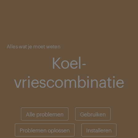
Main content starts here
Alles wat je moet weten
Koel-
vriescombinatie
Alle problemen
Gebruiken
Problemen oplossen
Installeren