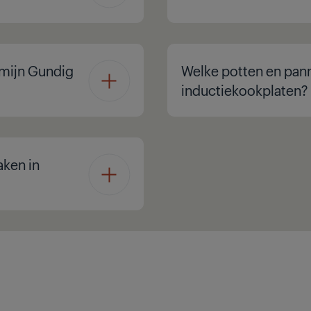
 mijn Gundig
Welke potten en pann
inductiekookplaten?
aken in