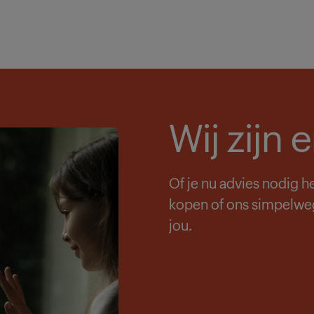
Wij zijn 
Of je nu advies nodig h
kopen of ons simpelweg 
jou.