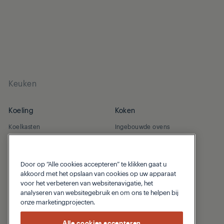
Keuken
Koeling
Koken
Koelkasten
Ingebouwde ovens
Diepvriezers
Kookplaten
Koel-vries combinatie
Werkblad Afzuigkappen
Door op “Alle cookies accepteren” te klikken gaat u
Geïntegreerde koelkasten
akkoord met het opslaan van cookies op uw apparaat
Geïntegreerde diepvriezers
voor het verbeteren van websitenavigatie, het
Geïntegreerde
analyseren van websitegebruik en om ons te helpen bij
koelvriescombinaties
onze marketingprojecten.
Afwas
Alle cookies accepteren