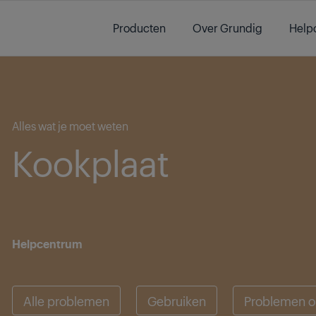
Main content starts here
Producten
Over Grundig
Help
Main content starts here
Alles wat je moet weten
Kookplaat
Helpcentrum
Alle problemen
Gebruiken
Problemen o