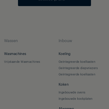
Wassen
Inbouw
Wasmachines
Koeling
Vrijstaande Wasmachines
Geïntegreerde koelkasten
Geïntegreerde diepvriezers
Geïntegreerde koelkasten
Koken
Ingebouwde ovens
Ingebouwde kookplaten
Afwassen