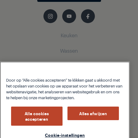
Keuken
Wassen
Koeling
Inbouw
Koelkasten
Wasmachines
Diepvriezers
Door op “Alle cookies accepteren” te klikken gaat u akkoord met
Over Grundig
Vrijstaande Wasmachines
Koeling
het opslaan van cookies op uw apparaat voor het verbeteren van
Koel-vries combinatie
websitenavigatie, het analyseren van websitegebruik en om ons
Helpcentrum
te helpen bij onze marketingprojecten.
Geïntegreerde koelkasten
Geïntegreerde koelkasten
Over Grundig
Geïntegreerde diepvriezers
Geïntegreerde diepvriezers
Alle cookies
Alles afwijzen
accepteren
Privacybeleid
Cookiebeleid
Homewhiz
Beko Corporate
Geïntegreerde koelkasten
Geïntegreerde koelvriescombinaties
© 2026 Grundig
Koken
Cookie-instellingen
Koken