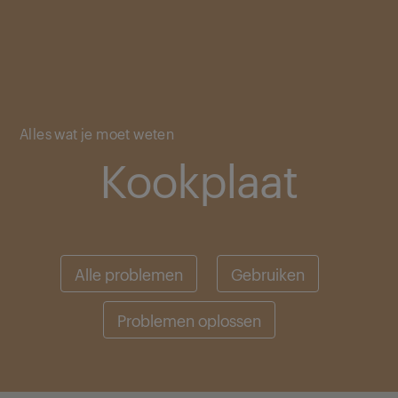
Main content starts here
Alles wat je moet weten
Kookplaat
Alle problemen
Gebruiken
Problemen oplossen