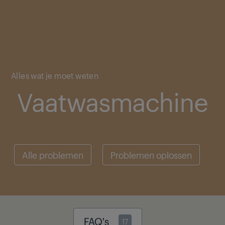
Main content starts here
Alles wat je moet weten
Vaatwasmachine
Alle problemen
Problemen oplossen
FAQ's
17