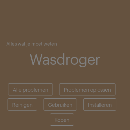
Main content starts here
Alles wat je moet weten
Wasdroger
Alle problemen
Problemen oplossen
Reinigen
Gebruiken
Installeren
Kopen