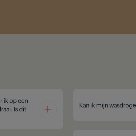
r ik op een
Kan ik mijn wasdroger
ai. Is dit