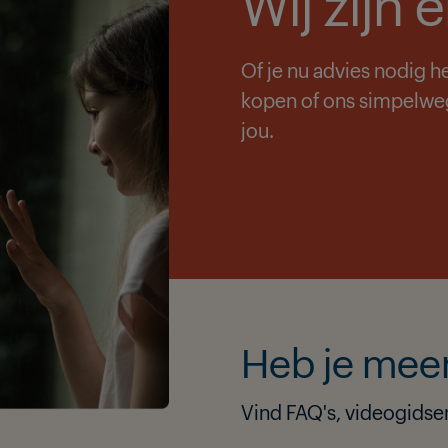
Wij zijn 
Of je nu advies nodig h
kopen of ons simpelweg 
jou.
Heb je meer
Vind FAQ's, videogidsen