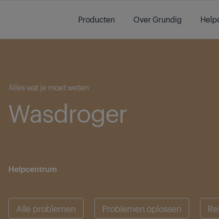
Main content starts here
Producten
Over Grundig
Help
Main content starts here
Alles wat je moet weten
Wasdroger
Helpcentrum
Alle problemen
Problemen oplossen
Re