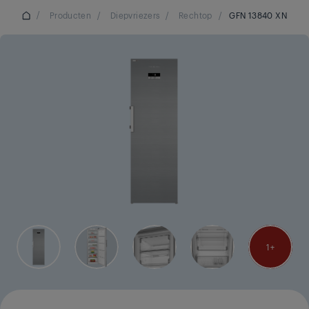
/
Producten
/
Diepvriezers
/
Rechtop
/
GFN 13840 XN
1