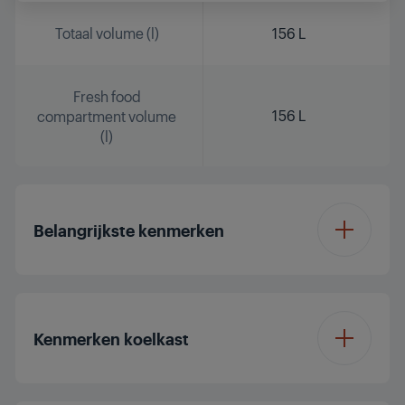
Totaal volume (l)
156 L
Fresh food
156 L
compartment volume
(l)
Belangrijkste kenmerken
Product Group
Larder
Kenmerken koelkast
Montage type
Geïntegreerd