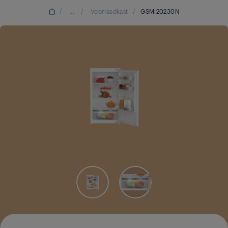
/
...
/
Voorraadkast
/
GSMI20230N