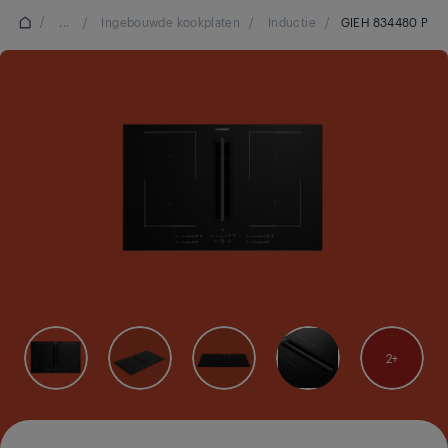
/
...
/
Ingebouwde kookplaten
/
Inductie
/
GIEH 834480 P
2