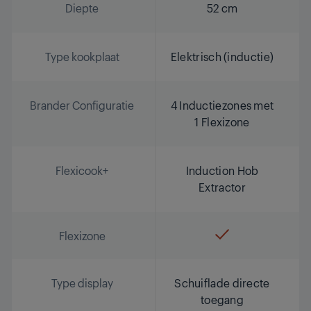
Diepte
52 cm
Type kookplaat
Elektrisch (inductie)
Brander Configuratie
4 Inductiezones met
1 Flexizone
Flexicook+
Induction Hob
Extractor
Flexizone
Type display
Schuiflade directe
toegang