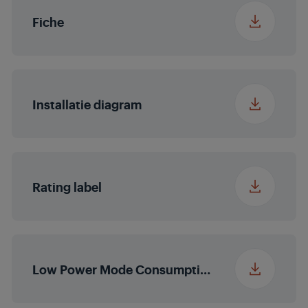
Verpakte breedte
96 cm
Fiche
Diepte van de
83 cm
verpakking
Installatie diagram
Verpakt Gewicht
31.2 kg
Nisafmetingen
hX740X490
(H×B×D) (mm)
Rating label
Low Power Mode Consumption Information