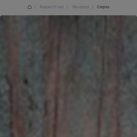
/
Respect Food
/
Recepten
/
Crepes