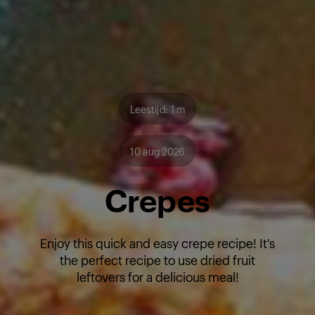
Leestijd: 1 m
10 aug 2026
Crepes
Enjoy this quick and easy crepe recipe! It's
the perfect recipe to use dried fruit
leftovers for a delicious meal!