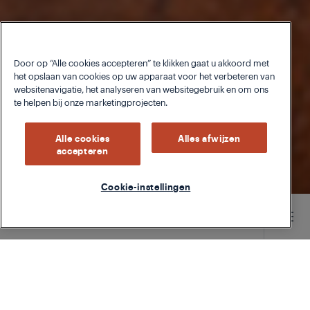
Door op “Alle cookies accepteren” te klikken gaat u akkoord met
het opslaan van cookies op uw apparaat voor het verbeteren van
websitenavigatie, het analyseren van websitegebruik en om ons
te helpen bij onze marketingprojecten.
Alle cookies
Alles afwijzen
accepteren
Cookie-instellingen
Main content starts here
TYPE