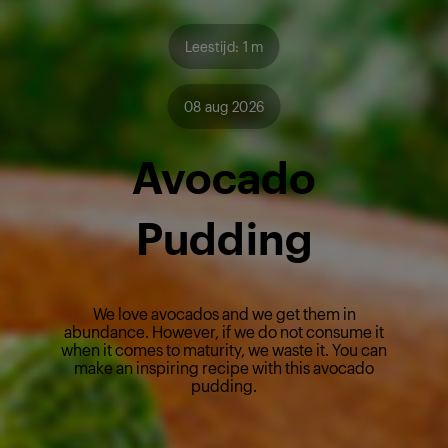
Leestijd: 1 m
08 aug 2026
Avocado
Pudding
We love avocados and we get them in
abundance. However, if we do not consume it
when it comes to maturity, we waste it. You can
make an inspiring recipe with this avocado
pudding.