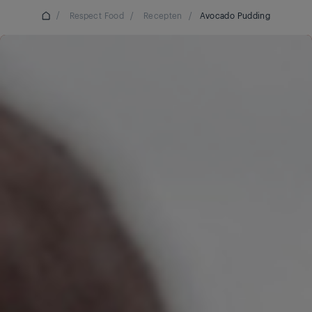
/
Respect Food
/
Recepten
/
Avocado Pudding