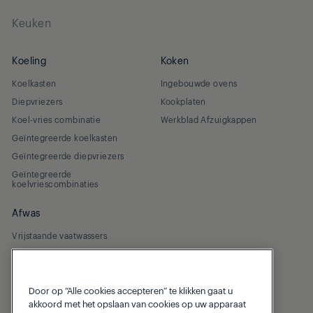
Keuken
Koeling
Koken
Koelkasten
Ingebouwde ovens
Diepvriezers
Kookplaten
Koel-vries combinatie
Werkblad Afzuigkappen
Geïntegreerde koelkasten
Geïntegreerde diepvriezers
Geïntegreerde
koelvriescombinaties
Afwas
Vrijstaande vaatwassers
Geïntegreerde vaatwassers
Door op “Alle cookies accepteren” te klikken gaat u
akkoord met het opslaan van cookies op uw apparaat