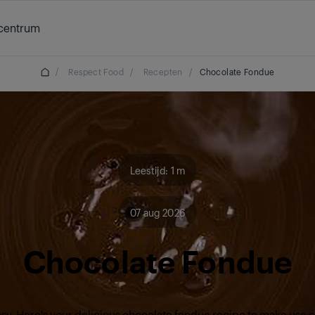
centrum
/
Respect Food
/
Recepten
/
Chocolate Fondue
Leestijd: 1 m
07 aug 2026
Chocolate Fondue
asy. Here's your delicious chocolate fondue recipe to make use o