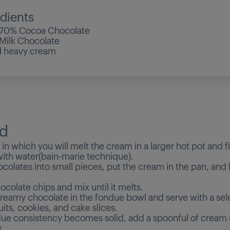
dients
70% Cocoa Chocolate
Milk Chocolate
l
heavy cream
d
 in which you will melt the cream in a larger hot pot and fi
with water(bain-marie technique).
colates into small pieces, put the cream in the pan, and h
colate chips and mix until it melts.
creamy chocolate in the fondue bowl and serve with a sel
uits, cookies, and cake slices.
ndue consistency becomes solid, add a spoonful of cream i
.