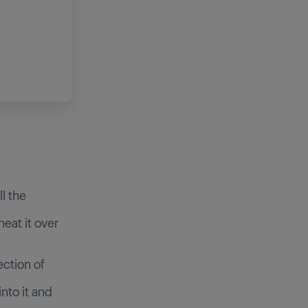
ll the
eat it over
ection of
nto it and