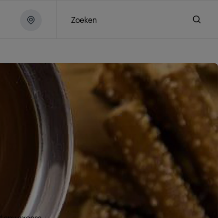
Zoeken
f any excess