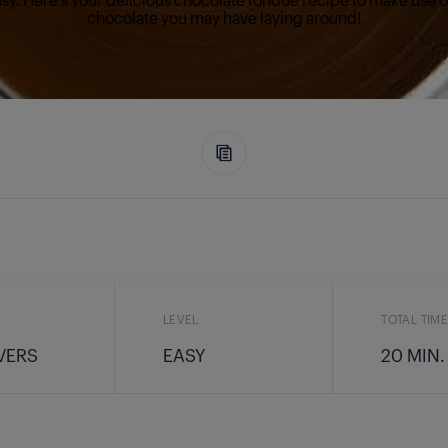
chocolate you may have laying around!
LEVEL
TOTAL TIM
VERS
EASY
20 MIN.