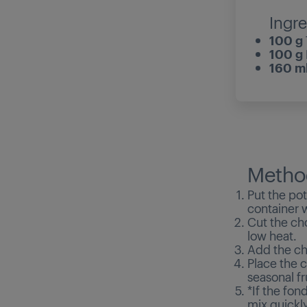
Ingre
100 g
100 g
160 m
Metho
Put the pot
container 
Cut the cho
low heat.
Add the cho
Place the 
seasonal fr
*If the fo
mix quickly