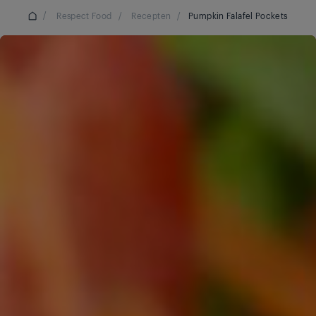
/
Respect Food
/
Recepten
/
Pumpkin Falafel Pockets