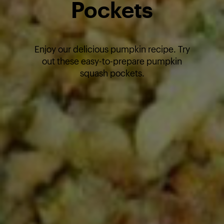
Pockets
Enjoy our delicious pumpkin recipe. Try
out these easy-to-prepare pumpkin
squash pockets.