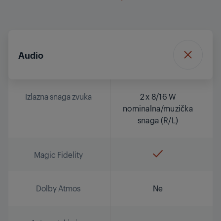
Audio
Izlazna snaga zvuka
2 x 8/16 W
nominalna/muzička
snaga (R/L)
Magic Fidelity
Dolby Atmos
Ne