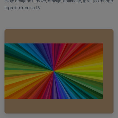
svoje omiljene filmove, emisije, aplikacije, igre i još mnogo
toga direktno na TV.