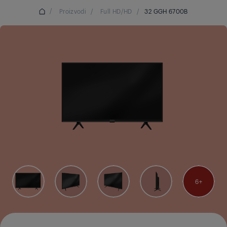
/
Proizvodi
/
Full HD/HD
/
32 GGH 6700B
6