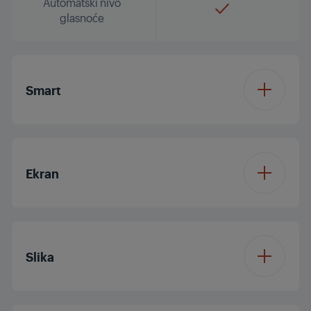
Automatski nivo
glasnoće
Smart
Operativni sistem
Android
Ekran
Veličina ekrana
32"/80 cm
Slika
Rezolucija
HDR