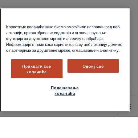
Користимо колачиће како бисмо омогућили исправан рад веб
локације, прилагођавање садржаја и огласа, пружање
функција за друштвене мреже и анализу саобраћаја.
Информације о томе како користите нашу веб локацију делимо
с партнерима за друштвене мреже, оглашавање и аналитику.
Прихвати све
Одбиј све
колачиће
Подешавања
колачића
Main content starts here