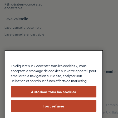
Réfrigérateur-congélateur
encastrable
Lave-vaisselle
Lave-vaisselle pose libre
Lave-vaisselle encastrable
En cliquant sur « Accepter tous les cookies », vous
acceptez le stockage de cookies sur votre appareil pour
© 2026 Grundig
Politique de confidentialité
Politique des cookie
améliorer la navigation sur le site, analyser son
utilisation et contribuer à nos efforts de marketing.
Autoriser tous les cookies
Our parent company, Beko has 55,000 employees
Tout refuser
(i.e. Türkiye, UK, It