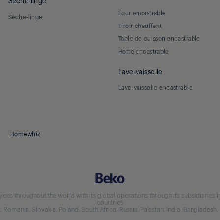
Sèche-linge
Four encastrable
Sèche-linge
Tiroir chauffant
Table de cuisson encastrable
Hotte encastrable
Lave-vaisselle
Lave-vaisselle encastrable
Homewhiz
 throughout the world with its global operations through its subsidiaries in 5
countries
aly, Romania, Slovakia, Poland, South Africa, Russia, Pakistan, India, Bangladesh