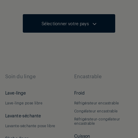
Sélectionner votre pays
Soin du linge
Encastrable
Lave-linge
Froid
Lave-linge pose libre
Réfrigérateur encastrable
Congélateur encastrable
Lavante-séchante
Réfrigérateur-congélateur
encastrable
Lavante-séchante pose libre
Cuisson