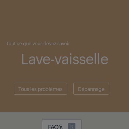
Main content starts here
Tout ce que vous devez savoir
Lave-vaisselle
Tous les problèmes
Dépannage
FAQ's
17