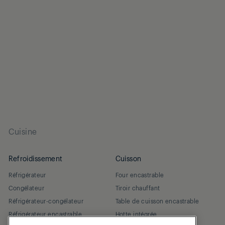
Cuisine
Refroidissement
Cuisson
Réfrigérateur
Four encastrable
Congélateur
Tiroir chauffant
Réfrigérateur-congélateur
Table de cuisson encastrable
Réfrigérateur encastrable
Hotte intégrée