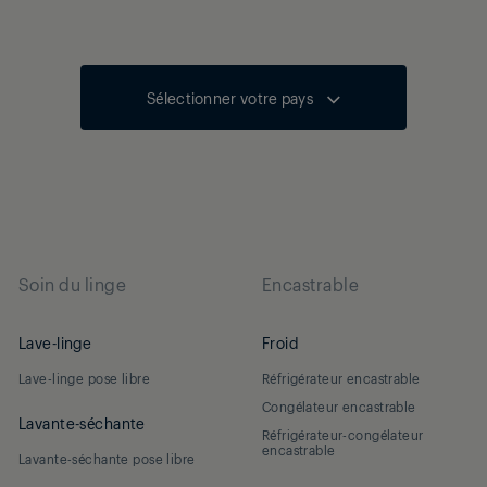
Sélectionner votre pays
Soin du linge
Encastrable
Lave-linge
Froid
Lave-linge pose libre
Réfrigérateur encastrable
Congélateur encastrable
Lavante-séchante
Réfrigérateur-congélateur
encastrable
Lavante-séchante pose libre