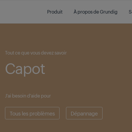
Main content starts here
Produit
À propos de Grundig
S
Main content starts here
Tout ce que vous devez savoir
Capot
J'ai besoin d'aide pour
Tous les problèmes
Dépannage