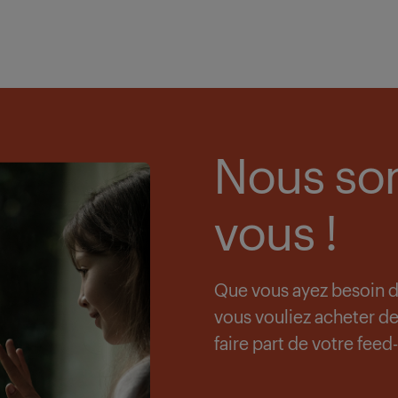
Nous so
vous !
Que vous ayez besoin de
vous vouliez acheter d
faire part de votre fee