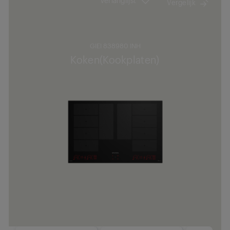
Vergelijk
GIEI 838980 INH
Koken(Kookplaten)