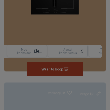
Type
Aantal
Type
Elektrisch (inductie)
9
kookplaat
kookniveaus
display
Waar te koop
Verlanglijst
Vergelijk