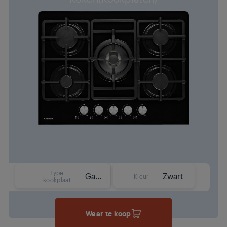
Type
Gas
Zwart
Kleur
kookplaat
Waar te koop