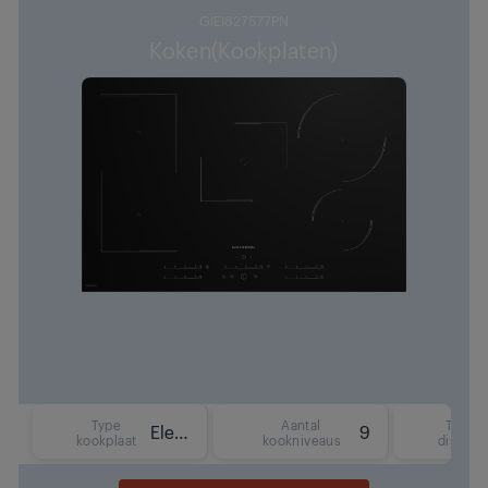
GIEI827577PN
Koken(Kookplaten)
Type
Aantal
Type
Elektrisch (inductie)
9
kookplaat
kookniveaus
display