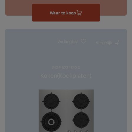
Waar te koop
Verlanglijst
Vergelijk
GIGP 6234120 X
Koken(Kookplaten)