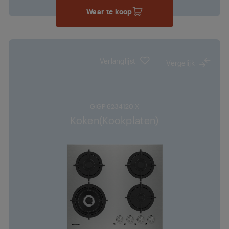
Waar te koop
Verlanglijst
Vergelijk
GIGP 6234120 X
Koken(Kookplaten)