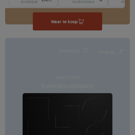
kookplaat
kookniveaus
display
Waar te koop
Verlanglijst
Vergelijk
GIEI827577PN
Koken(Kookplaten)