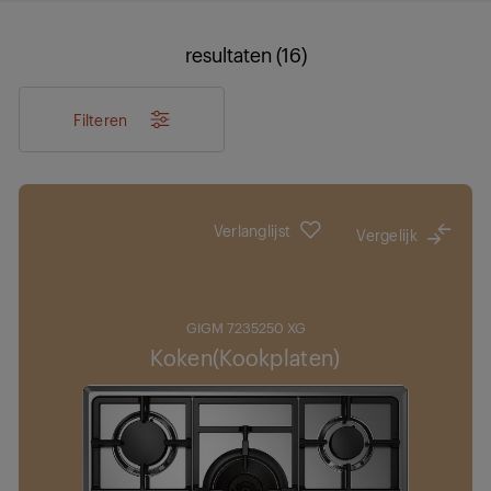
resultaten (16)
Filteren
Verlanglijst
Vergelijk
GIGM 7235250 XG
Koken(Kookplaten)