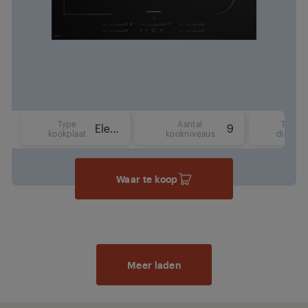
Type
Aantal
Type
Elektrisch (inductie)
9
kookplaat
kookniveaus
display
Waar te koop
Meer laden