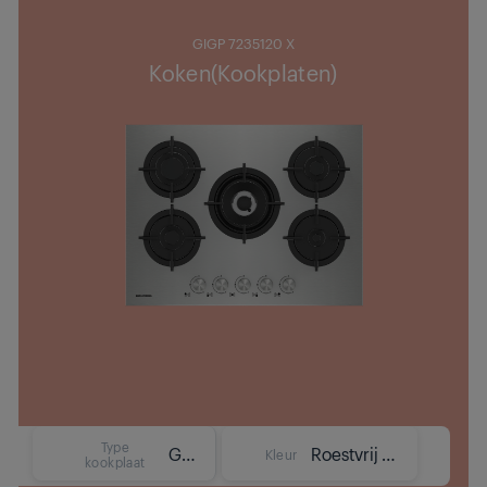
GIGP 7235120 X
Koken(Kookplaten)
Type
Gas
Roestvrij staal
Kleur
kookplaat