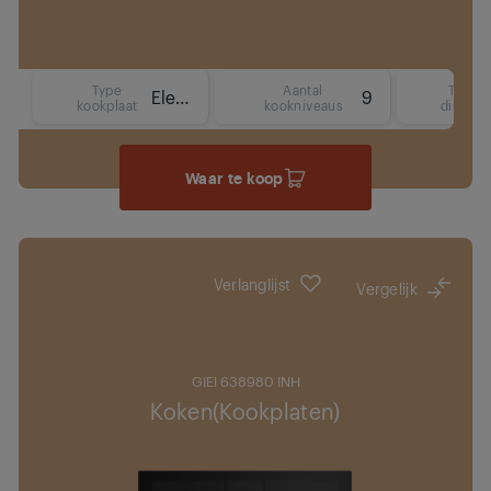
Type
Aantal
Type
Elektrisch (inductie)
9
kookplaat
kookniveaus
display
Waar te koop
Verlanglijst
Vergelijk
GIEI 638980 INH
Koken(Kookplaten)