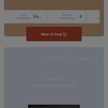
Type
Aantal
Type
Elektrisch (inductie)
9
kookplaat
kookniveaus
display
Waar te koop
Verlanglijst
Vergelijk
GIEI938980I
Koken(Kookplaten)