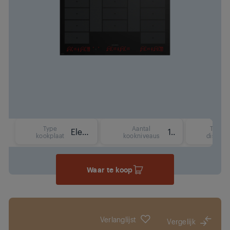
Type
Aantal
Type
Elektrisch (inductie)
15
kookplaat
kookniveaus
display
Waar te koop
Verlanglijst
Vergelijk