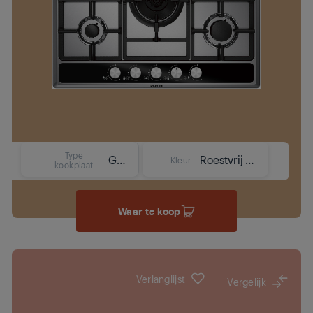
Type
Gas
Roestvrij staal
Kleur
kookplaat
Waar te koop
Verlanglijst
Vergelijk