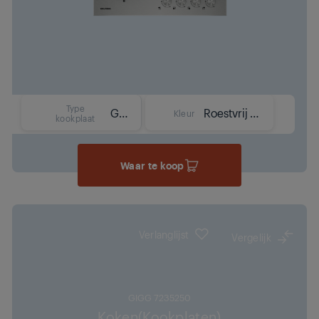
Type
Gas
Roestvrij staal
Kleur
kookplaat
Waar te koop
Verlanglijst
Vergelijk
GIGG 7235250
Koken(Kookplaten)