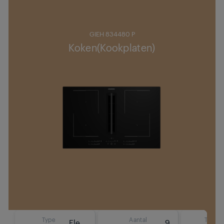
GIEH 834480 P
Koken(Kookplaten)
Type
Aantal
Type
Elektrisch (inductie)
9