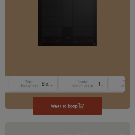
Type
Aantal
Type
Elektrisch (inductie)
15
kookplaat
kookniveaus
display
Waar te koop
Verlanglijst