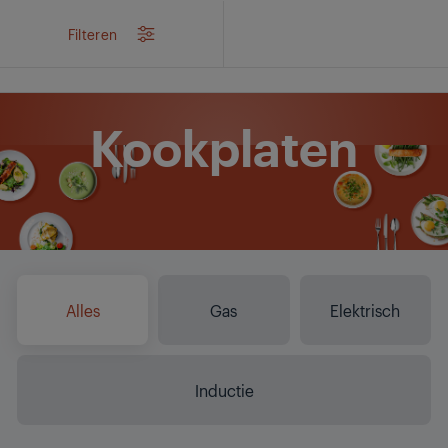
/
Producten
/
Keuken
/
Koken
/
Kookplaten
Filteren
Kookplaten
Alles
Gas
Elektrisch
Inductie