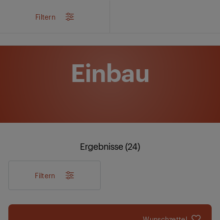
/
Produkte
/
Filtern
Einbau
Ergebnisse (24)
Filtern
Wunschzettel