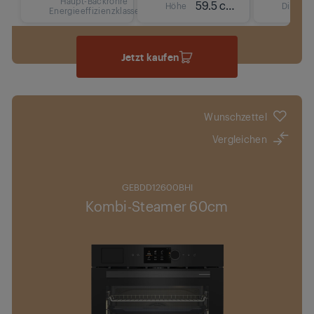
Haupt-Backröhre
59.5 cm
Höhe
Display
Energieeffizienzklasse
Jetzt kaufen
Wunschzettel
Vergleichen
GEBDD12600BHI
Kombi-Steamer 60cm