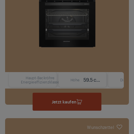
Haupt-Backröhre
59.5 cm
Höhe
Display
Energieeffizienzklasse
Jetzt kaufen
Wunschzettel