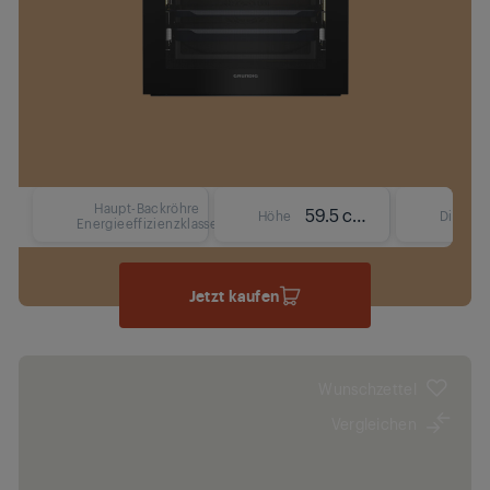
Haupt-Backröhre
59.5 cm
Höhe
Display
Energieeffizienzklasse
Jetzt kaufen
Wunschzettel
Vergleichen