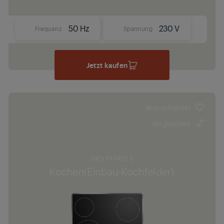
50 Hz
230 V
Frequenz
Spannung
Jetzt kaufen
Wunschzettel
Vergleichen
GIEV 613420 E
Kochen(Einbau-Kochfelder)