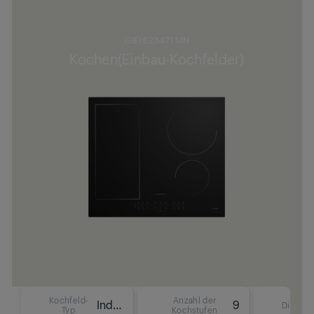
GIEI 623471 MN
Kochen(Einbau-Kochfelder)
Kochfeld-
Anzahl der
Induktion
9
Display
Typ
Kochstufen