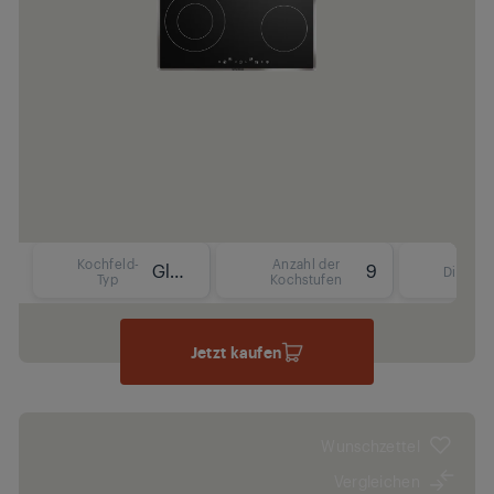
Kochfeld-
Anzahl der
Glaskeramik
9
Display
Typ
Kochstufen
Jetzt kaufen
Wunschzettel
Vergleichen