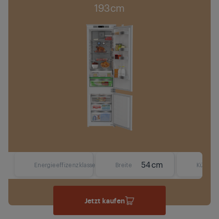
193cm
54 cm
Energieeffizenzklasse
Breite
Kühlsys
Jetzt kaufen