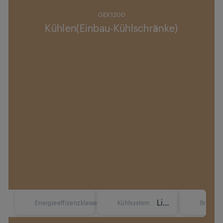
GEK1200
Kühlen(Einbau-Kühlschränke)
LightFrost
Energieeffizenzklasse
Kühlsystem
Breite