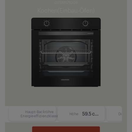
GEBM12100B
Kochen(Einbau-Öfen)
Haupt-Backröhre
59.5 cm
Höhe
Display
Energieeffizienzklasse