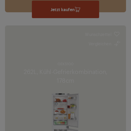
Jetzt kaufen
Wunschzettel
Vergleichen
GEK5100
262L, Kühl-Gefrierkombination,
178cm