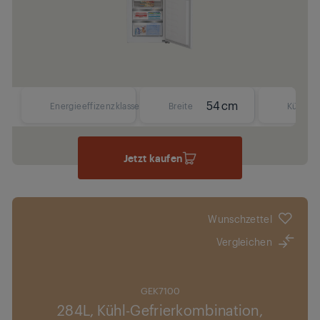
54 cm
Energieeffizenzklasse
Breite
Kühlsys
Jetzt kaufen
Wunschzettel
Vergleichen
GEK7100
284L, Kühl-Gefrierkombination,