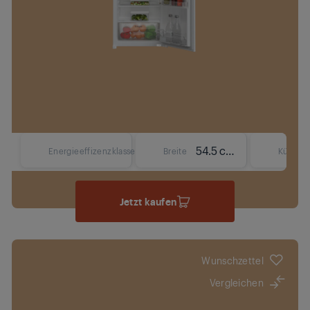
54.5 cm
Energieeffizenzklasse
Breite
Kühlsys
Jetzt kaufen
Wunschzettel
Vergleichen