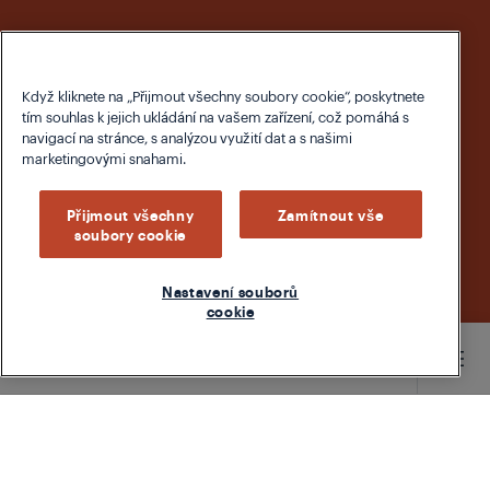
Když kliknete na „Přijmout všechny soubory cookie“, poskytnete
tím souhlas k jejich ukládání na vašem zařízení, což pomáhá s
navigací na stránce, s analýzou využití dat a s našimi
marketingovými snahami.
Přijmout všechny
Zamítnout vše
soubory cookie
Nastavení souborů
cookie
Main content starts here
NEBO