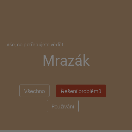
Main content starts here
Vše, co potřebujete vědět
Mrazák
Všechno
Řešení problémů
Používání