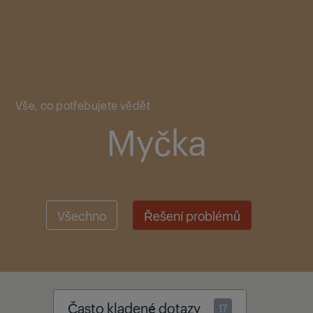
Main content starts here
Vše, co potřebujete vědět
Myčka
Všechno
Řešení problémů
Často kladené dotazy
17