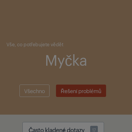
Main content starts here
Vše, co potřebujete vědět
Myčka
Všechno
Řešení problémů
Často kladené dotazy
17