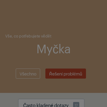
Main content starts here
Vše, co potřebujete vědět
Myčka
Všechno
Řešení problémů
Často kladené dotazy
17