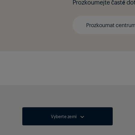
Prozkoumejte časté dota
Prozkoumat centru
Vyberte zemi