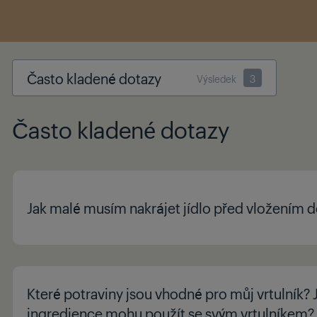
Často kladené dotazy
Výsledek
3
Často kladené dotazy
Jak malé musím nakrájet jídlo před vložením d
Které potraviny jsou vhodné pro můj vrtulník? 
ingredience mohu použít se svým vrtulníkem?