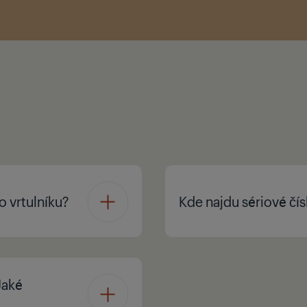
o vrtulníku?
Kde najdu sériové čí
Jaké