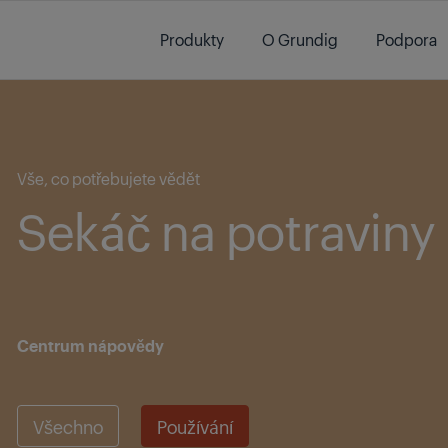
Main content starts here
Produkty
O Grundig
Podpora
Main content starts here
Vše, co potřebujete vědět
Sekáč na potraviny
Centrum nápovědy
Všechno
Používání