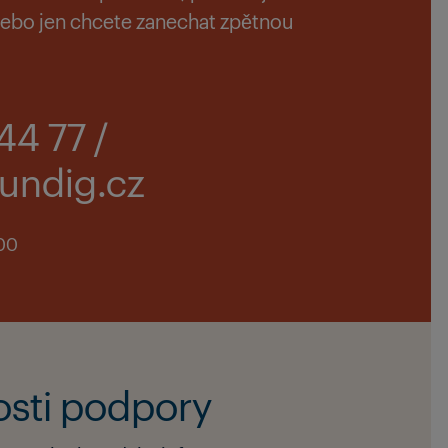
 nebo jen chcete zanechat zpětnou
44 77 /
undig.cz
:00
osti podpory