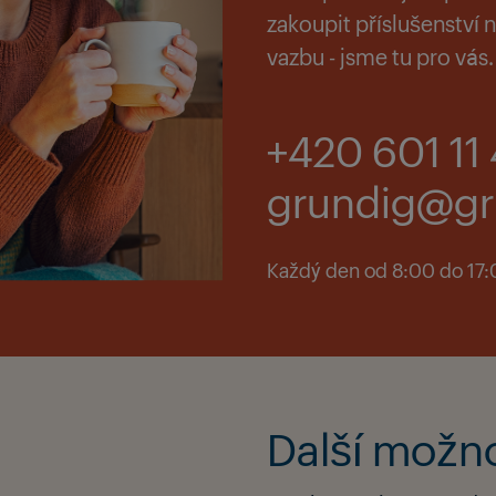
zakoupit příslušenství
vazbu - jsme tu pro vás.
+420 601 11 
grundig@gr
Každý den od 8:00 do 17
Další možn