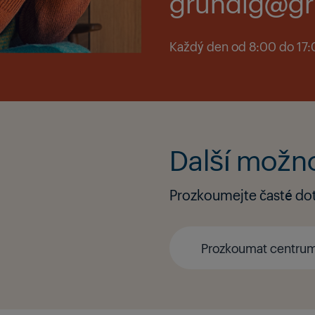
grundig@gr
Každý den od 8:00 do 17
Další možn
Prozkoumejte časté dota
Prozkoumat centru