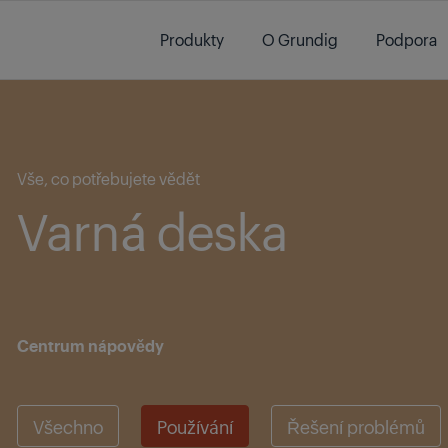
Main content starts here
Produkty
O Grundig
Podpora
Main content starts here
Vše, co potřebujete vědět
Varná deska
Centrum nápovědy
Všechno
Používání
Řešení problémů