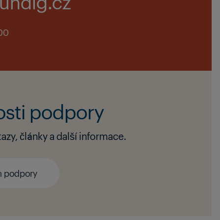
undig.cz
:00
osti podpory
zy, články a další informace.
m podpory