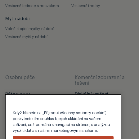
Vestavné lednice s mrazákem
Vestavné trouby
Mytí nádobí
Volně stojící myčky nádobí
Vestavné myčky nádobí
Osobní péče
Komerční zobrazení a
řešení
Péče o vlasy
Digitální značení
Vysoušeče vlasů
PID
Žehličky na vlasy
Když kliknete na „Přijmout všechny soubory cookie“,
poskytnete tím souhlas k jejich ukládání na vašem
Kulmy
zařízení, což pomáhá s navigací na stránce, s analýzou
využití dat a s našimi marketingovými snahami.
Péče pro muže