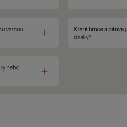
ou varnou
Které hrnce a pánve 
desky?
ory nebo