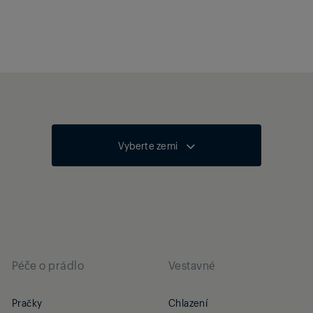
Vyberte zemi
Péče o prádlo
Vestavné
Pračky
Chlazení