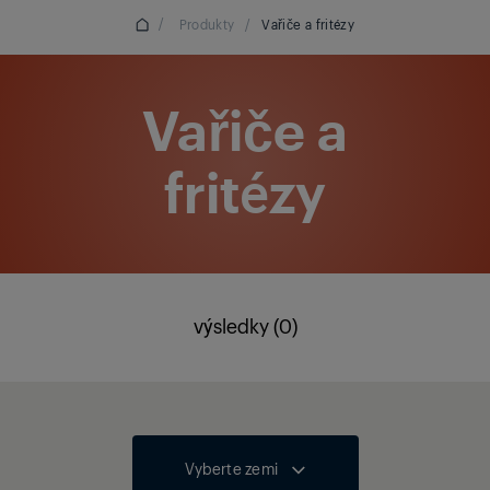
/
Produkty
/
Vařiče a fritézy
Vařiče a
fritézy
výsledky (0)
Vyberte zemi