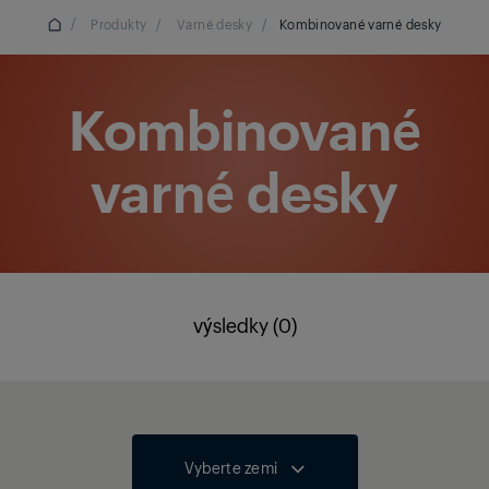
/
Produkty
/
Varné desky
/
Kombinované varné desky
Kombinované
varné desky
výsledky (0)
Vyberte zemi