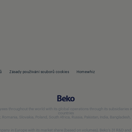
ů
Zásady používání souborů cookies
Homewhiz
 throughout the world with its global operations through its subsidiaries in 5
countries
aly, Romania, Slovakia, Poland, South Africa, Russia, Pakistan, India, Bangladesh
any in Europe with its market share (based on volumes). Beko’s 31 R&D and 