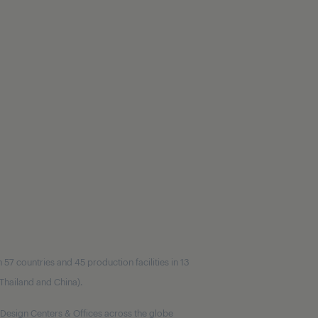
7 countries and 45 production facilities in 13
, Thailand and China).
Design Centers & Offices across the globe