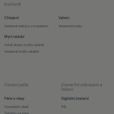
Kuchyně
Chlazení
Vaření
Vestavné lednice s mrazákem
Vestavné trouby
Mytí nádobí
Volně stojící myčky nádobí
Vestavné myčky nádobí
Osobní péče
Komerční zobrazení a
řešení
Péče o vlasy
Digitální značení
Vysoušeče vlasů
PID
Žehličky na vlasy