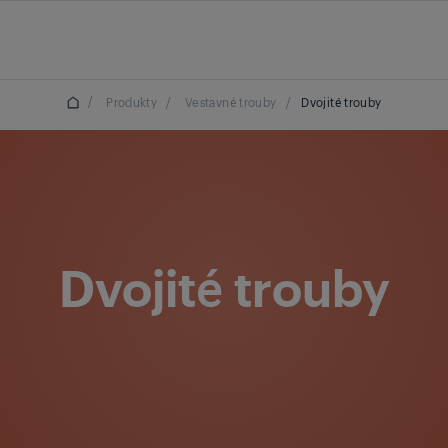
/
Produkty
/
Vestavné trouby
/
Dvojité trouby
Dvojité trouby