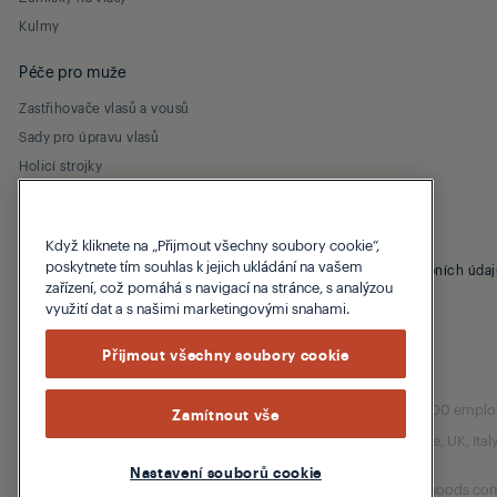
Kulmy
Péče pro muže
Zastřihovače vlasů a vousů
Sady pro úpravu vlasů
Holicí strojky
Když kliknete na „Přijmout všechny soubory cookie“,
poskytnete tím souhlas k jejich ukládání na vašem
© 2026 Grundig
Záruční podmínky
Zásady ochrany osobních údaj
zařízení, což pomáhá s navigací na stránce, s analýzou
využití dat a s našimi marketingovými snahami.
Přijmout všechny soubory cookie
Our parent company, Beko has 55,000 employees
Zamítnout vše
(i.e. Türkiye, UK, It
Nastavení souborů cookie
Beko became the largest white goods comp